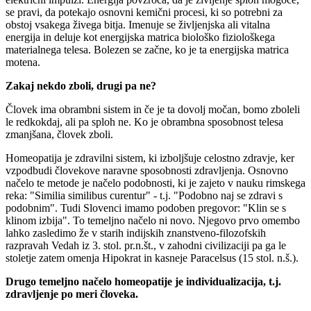
se pravi, da potekajo osnovni kemični procesi, ki so potrebni za
obstoj vsakega živega bitja. Imenuje se življenjska ali vitalna
energija in deluje kot energijska matrica biološko fiziološkega
materialnega telesa. Bolezen se začne, ko je ta energijska matrica
motena.
Zakaj nekdo zboli, drugi pa ne?
Človek ima obrambni sistem in če je ta dovolj močan, bomo zboleli
le redkokdaj, ali pa sploh ne. Ko je obrambna sposobnost telesa
zmanjšana, človek zboli.
Homeopatija je zdravilni sistem, ki izboljšuje celostno zdravje, ker
vzpodbudi človekove naravne sposobnosti zdravljenja. Osnovno
načelo te metode je načelo podobnosti, ki je zajeto v nauku rimskega
reka: "Similia similibus curentur" - t.j. "Podobno naj se zdravi s
podobnim". Tudi Slovenci imamo podoben pregovor: "Klin se s
klinom izbija". To temeljno načelo ni novo. Njegovo prvo omembo
lahko zasledimo že v starih indijskih znanstveno-filozofskih
razpravah Vedah iz 3. stol. pr.n.št., v zahodni civilizaciji pa ga le
stoletje zatem omenja Hipokrat in kasneje Paracelsus (15 stol. n.š.).
Drugo temeljno načelo homeopatije je individualizacija, t.j.
zdravljenje po meri človeka.