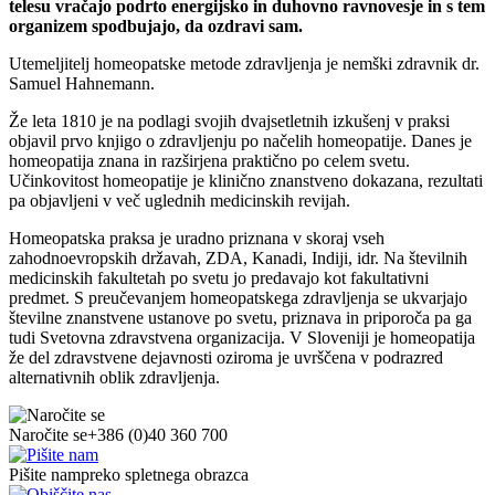
telesu vračajo podrto energijsko in duhovno ravnovesje in s tem
organizem spodbujajo, da ozdravi sam.
Utemeljitelj homeopatske metode zdravljenja je nemški zdravnik dr.
Samuel Hahnemann.
Že leta 1810 je na podlagi svojih dvajsetletnih izkušenj v praksi
objavil prvo knjigo o zdravljenju po načelih homeopatije. Danes je
homeopatija znana in razširjena praktično po celem svetu.
Učinkovitost homeopatije je klinično znanstveno dokazana, rezultati
pa objavljeni v več uglednih medicinskih revijah.
Homeopatska praksa je uradno priznana v skoraj vseh
zahodnoevropskih državah, ZDA, Kanadi, Indiji, idr. Na številnih
medicinskih fakultetah po svetu jo predavajo kot fakultativni
predmet. S preučevanjem homeopatskega zdravljenja se ukvarjajo
številne znanstvene ustanove po svetu, priznava in priporoča pa ga
tudi Svetovna zdravstvena organizacija. V Sloveniji je homeopatija
že del zdravstvene dejavnosti oziroma je uvrščena v podrazred
alternativnih oblik zdravljenja.
Naročite se
+386 (0)40 360 700
Pišite nam
preko spletnega obrazca