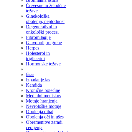
Bronhialna astma
Črevesne in želodčne
težave
Ginekološka
obolenja, neplodnost
Degenerativni in
onkološki procesi
Fibromilagije
Glavoboli, migrene
Herpes
Holesterol in
trigliceridi
Hormonske težave
Išias
Izpadanje las
Kandida
Kronične bolečine
Medialni meniskus
Motnje hranjenja
Nevrološke motnje
Obolenja dihal
Obolenja oči in ušes
Obremenitve zaradi
cepljenja