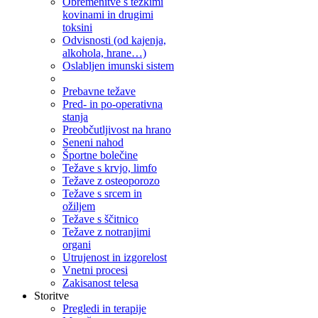
Obremenitve s težkimi
kovinami in drugimi
toksini
Odvisnosti (od kajenja,
alkohola, hrane…)
Oslabljen imunski sistem
Prebavne težave
Pred- in po-operativna
stanja
Preobčutljivost na hrano
Seneni nahod
Športne bolečine
Težave s krvjo, limfo
Težave z osteoporozo
Težave s srcem in
ožiljem
Težave s ščitnico
Težave z notranjimi
organi
Utrujenost in izgorelost
Vnetni procesi
Zakisanost telesa
Storitve
Pregledi in terapije