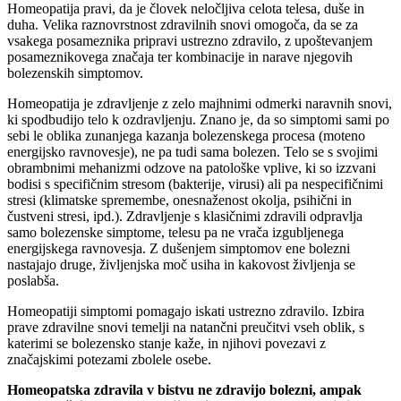
Homeopatija pravi, da je človek neločljiva celota telesa, duše in
duha. Velika raznovrstnost zdravilnih snovi omogoča, da se za
vsakega posameznika pripravi ustrezno zdravilo, z upoštevanjem
posameznikovega značaja ter kombinacije in narave njegovih
bolezenskih simptomov.
Homeopatija je zdravljenje z zelo majhnimi odmerki naravnih snovi,
ki spodbudijo telo k ozdravljenju. Znano je, da so simptomi sami po
sebi le oblika zunanjega kazanja bolezenskega procesa (moteno
energijsko ravnovesje), ne pa tudi sama bolezen. Telo se s svojimi
obrambnimi mehanizmi odzove na patološke vplive, ki so izzvani
bodisi s specifičnim stresom (bakterije, virusi) ali pa nespecifičnimi
stresi (klimatske spremembe, onesnaženost okolja, psihični in
čustveni stresi, ipd.). Zdravljenje s klasičnimi zdravili odpravlja
samo bolezenske simptome, telesu pa ne vrača izgubljenega
energijskega ravnovesja. Z dušenjem simptomov ene bolezni
nastajajo druge, življenjska moč usiha in kakovost življenja se
poslabša.
Homeopatiji simptomi pomagajo iskati ustrezno zdravilo. Izbira
prave zdravilne snovi temelji na natančni preučitvi vseh oblik, s
katerimi se bolezensko stanje kaže, in njihovi povezavi z
značajskimi potezami zbolele osebe.
Homeopatska zdravila v bistvu ne zdravijo bolezni, ampak