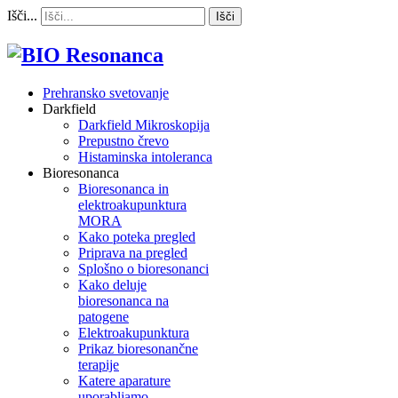
Išči...
Išči
Prehransko svetovanje
Darkfield
Darkfield Mikroskopija
Prepustno črevo
Histaminska intoleranca
Bioresonanca
Bioresonanca in
elektroakupunktura
MORA
Kako poteka pregled
Priprava na pregled
Splošno o bioresonanci
Kako deluje
bioresonanca na
patogene
Elektroakupunktura
Prikaz bioresonančne
terapije
Katere aparature
uporabljamo