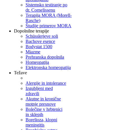
Sistemsko testiranje po
dr. Cornelissenu
Terapija MORA (Morell-
Rasche)
Študije primerov MORA
Dopolnilne terapije
Schüsslerjeve soli
Bachove esence
Bodystat 1500
Miazme
Prehranska dopolnila
Homeopatija
Elektronska homeopatija
Težave
Alergije in intolerance
Izgubljeni med
zdravili
Akutne in kronične
motnje presnove
Bolečine v hrbtenici
in sklepih
Borelioza, klopni
meningitis