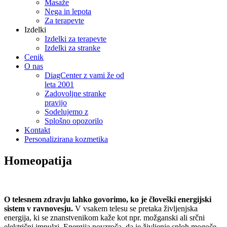
Masaže
Nega in lepota
Za terapevte
Izdelki
Izdelki za terapevte
Izdelki za stranke
Cenik
O nas
DiagCenter z vami že od
leta 2001
Zadovoljne stranke
pravijo
Sodelujemo z
Splošno opozorilo
Kontakt
Personalizirana kozmetika
Homeopatija
O telesnem zdravju lahko govorimo, ko je človeški energijski
sistem v ravnovesju.
V vsakem telesu se pretaka življenjska
energija, ki se znanstvenikom kaže kot npr. možganski ali srčni
električni impulzi. Energija povzroča, da je življenje sploh mogoče,