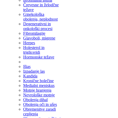
Bronhialna astma
Črevesne in želodčne
težave
Ginekološka
obolenja, neplodnost
Degenerativni in
onkološki procesi
Fibromilagije
Glavoboli, migrene
Herpes
Holesterol in
trigliceridi
Hormonske težave
Išias
Izpadanje las
Kandida
Kronične bolečine
Medialni meniskus
Motnje hranjenja
Nevrološke motnje
Obolenja dihal
Obolenja oči in ušes
Obremenitve zaradi
cepljenja