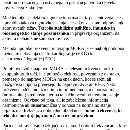
pristopu do fizičnega, čustvenega in psihičnega vidika človeka,
povezanega z okoljem.
Med terapijo se elektromagnetne informacije iz pacientovega telesa
uporabijo tako za ugotovitev stanja telesa kot za samo odpravljanje
zdravstvenih težav. Terapija
stabilizira psihično, imunsko in
bioenergetsko stanje posameznika
in pripravlja organizem, da
aktivira mehanizme samoozdravitve.
Metoda uporabe frekvenc pri terapiji MORA je še najbolj podobna
metodam delovanja elektrokardiografije (EKG) in
elektroencefalografije (EEG).
Pri obravnavni z napravo MORA se telesne frekvence preko
akupunkturnih točk in s pomočjo elektrod, povezanih z napravo,
prenesejo do naprave MORA na enak način, kot se srčni ali
možganski impulzi prenesejo do naprave EKG ali EEG. Nato
frekvence odčitamo, izmerimo in primerjamo z memoriranimi
(normalnimi) vrednostmi ter na ta način ocenimo trenutno stanje
organizma. Odvisno od tega, ali je zabeležena informacija
harmonična ali disharmonična v odnosu na normalno stanje
organizma, frekvenco optimalno obdelamo -
bolne frekvence, ki
telo obremenjujejo, zmanjšamo oz. odpravimo
.
Pacienta obravnavamo izključno z njemu lastnimi frekvencami, ki v