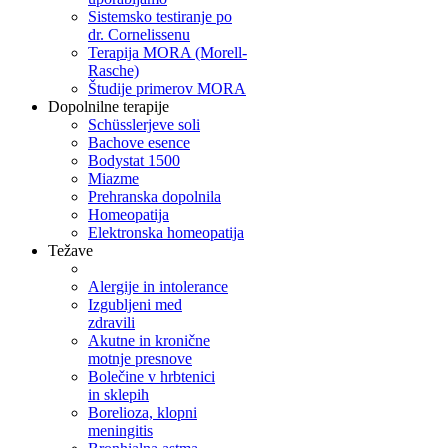
Sistemsko testiranje po
dr. Cornelissenu
Terapija MORA (Morell-
Rasche)
Študije primerov MORA
Dopolnilne terapije
Schüsslerjeve soli
Bachove esence
Bodystat 1500
Miazme
Prehranska dopolnila
Homeopatija
Elektronska homeopatija
Težave
Alergije in intolerance
Izgubljeni med
zdravili
Akutne in kronične
motnje presnove
Bolečine v hrbtenici
in sklepih
Borelioza, klopni
meningitis