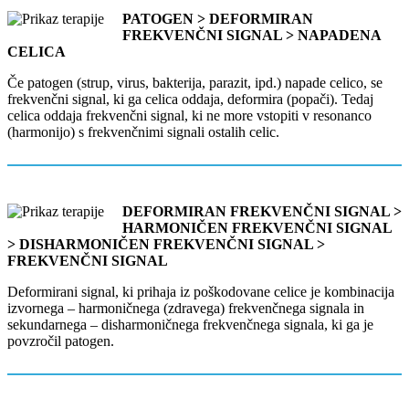
PATOGEN > DEFORMIRAN
FREKVENČNI SIGNAL > NAPADENA
CELICA
Če patogen (strup, virus, bakterija, parazit, ipd.) napade celico, se
frekvenčni signal, ki ga celica oddaja, deformira (popači). Tedaj
celica oddaja frekvenčni signal, ki ne more vstopiti v resonanco
(harmonijo) s frekvenčnimi signali ostalih celic.
DEFORMIRAN FREKVENČNI SIGNAL >
HARMONIČEN FREKVENČNI SIGNAL
> DISHARMONIČEN FREKVENČNI SIGNAL >
FREKVENČNI SIGNAL
Deformirani signal, ki prihaja iz poškodovane celice je kombinacija
izvornega – harmoničnega (zdravega) frekvenčnega signala in
sekundarnega – disharmoničnega frekvenčnega signala, ki ga je
povzročil patogen.