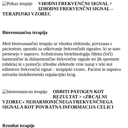
VHODNI FREKVENČNI SIGNAL >
IZHODNI FREKVENČNI SIGNAL –
TERAPIJSKI VZOREC
Bioresonančna terapija
Med bioresonančno terapijo se vhodna elektroda, povezana s
pacientom, uporabi za odkrivanje frekvenčnih signalov, ki se nato
prenesejo v napravo. Sofisticirana biotehnologija filtrira (loči)
harmonične in disharmonične frekvenčne signale ter jih spremeni
(obdela) in s pomočjo izhodne elektrode vrne nazaj v telo kot
edinstven frekvenčni signal – terapijski vzorec. Pacient in naprava
ustvarita biokibernetski regulacijski krog.
ODBITI PATOGEN KOT
REZULTAT > »ZRCALNI
VZOREC« NEHARMONIČNEGA FREKVENČNEGA
SIGNALA KOT POVRATNA INFORMACIJA CELICI
Rezultat terapije