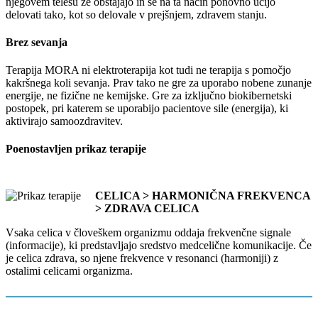
njegovem telesu že obstajajo in se na ta način ponovno učijo
delovati tako, kot so delovale v prejšnjem, zdravem stanju.
Brez sevanja
Terapija MORA ni elektroterapija kot tudi ne terapija s pomočjo
kakršnega koli sevanja. Prav tako ne gre za uporabo nobene zunanje
energije, ne fizične ne kemijske. Gre za izključno biokibernetski
postopek, pri katerem se uporabijo pacientove sile (energija), ki
aktivirajo samoozdravitev.
Poenostavljen prikaz terapije
CELICA > HARMONIČNA FREKVENCA
> ZDRAVA CELICA
Vsaka celica v človeškem organizmu oddaja frekvenčne signale
(informacije), ki predstavljajo sredstvo medcelične komunikacije. Če
je celica zdrava, so njene frekvence v resonanci (harmoniji) z
ostalimi celicami organizma.