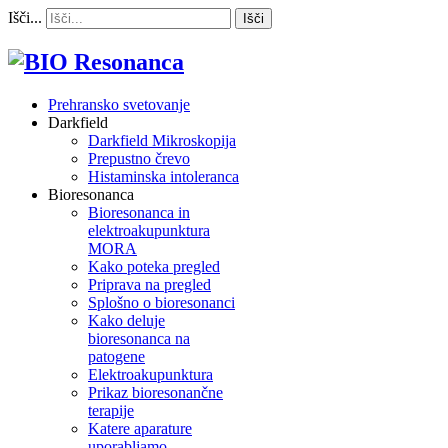
Išči...
Išči
Prehransko svetovanje
Darkfield
Darkfield Mikroskopija
Prepustno črevo
Histaminska intoleranca
Bioresonanca
Bioresonanca in
elektroakupunktura
MORA
Kako poteka pregled
Priprava na pregled
Splošno o bioresonanci
Kako deluje
bioresonanca na
patogene
Elektroakupunktura
Prikaz bioresonančne
terapije
Katere aparature
uporabljamo