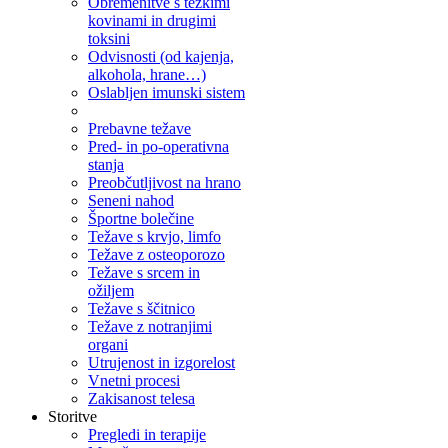
Obremenitve s težkimi
kovinami in drugimi
toksini
Odvisnosti (od kajenja,
alkohola, hrane…)
Oslabljen imunski sistem
Prebavne težave
Pred- in po-operativna
stanja
Preobčutljivost na hrano
Seneni nahod
Športne bolečine
Težave s krvjo, limfo
Težave z osteoporozo
Težave s srcem in
ožiljem
Težave s ščitnico
Težave z notranjimi
organi
Utrujenost in izgorelost
Vnetni procesi
Zakisanost telesa
Storitve
Pregledi in terapije