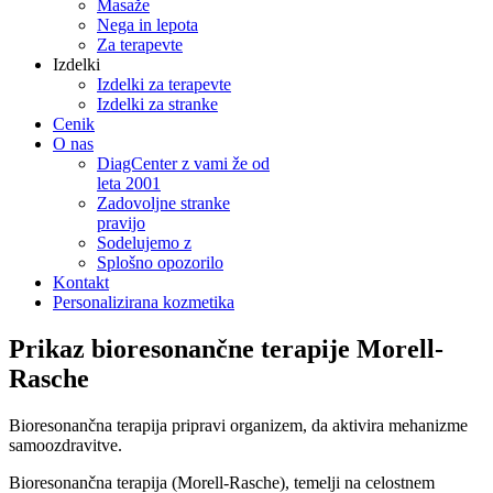
Masaže
Nega in lepota
Za terapevte
Izdelki
Izdelki za terapevte
Izdelki za stranke
Cenik
O nas
DiagCenter z vami že od
leta 2001
Zadovoljne stranke
pravijo
Sodelujemo z
Splošno opozorilo
Kontakt
Personalizirana kozmetika
Prikaz bioresonančne terapije Morell-
Rasche
Bioresonančna terapija pripravi organizem, da aktivira mehanizme
samoozdravitve.
Bioresonančna terapija (Morell-Rasche), temelji na celostnem