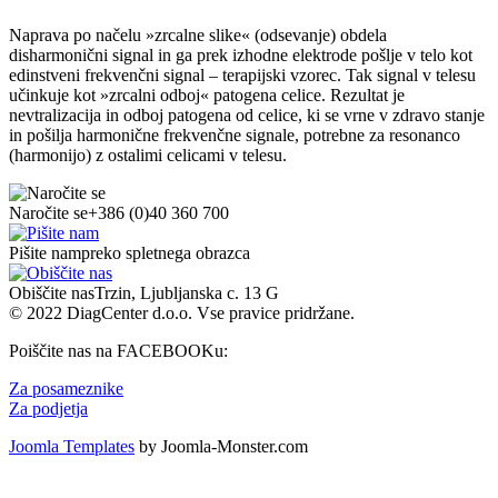
Naprava po načelu »zrcalne slike« (odsevanje) obdela
disharmonični signal in ga prek izhodne elektrode pošlje v telo kot
edinstveni frekvenčni signal – terapijski vzorec. Tak signal v telesu
učinkuje kot »zrcalni odboj« patogena celice. Rezultat je
nevtralizacija in odboj patogena od celice, ki se vrne v zdravo stanje
in pošilja harmonične frekvenčne signale, potrebne za resonanco
(harmonijo) z ostalimi celicami v telesu.
Naročite se
+386 (0)40 360 700
Pišite nam
preko spletnega obrazca
Obiščite nas
Trzin, Ljubljanska c. 13 G
© 2022 DiagCenter d.o.o. Vse pravice pridržane.
Poiščite nas na FACEBOOKu:
Za posameznike
Za podjetja
Joomla Templates
by Joomla-Monster.com